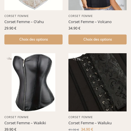
CORSET FEMME
CORSET FEMME
Corset Femme – O’ahu
Corset Femme – Volcano
29.90
€
34.90
€
Choix des options
Choix des options
-17%
CORSET FEMME
CORSET FEMME
Corset Femme – Waikiki
Corset Femme – Wailuku
39.90
€
34.90
€
41.90
€