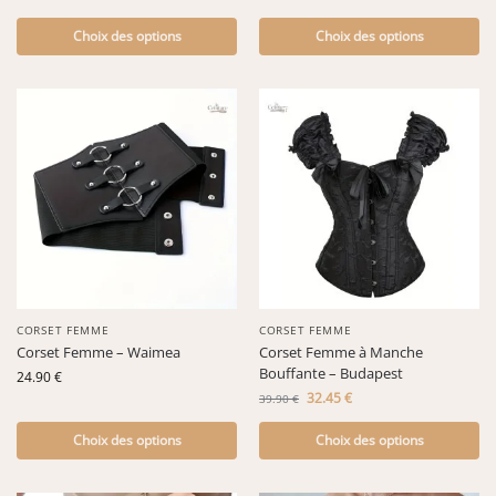
Choix des options
Choix des options
-19%
CORSET FEMME
CORSET FEMME
Corset Femme – Waimea
Corset Femme à Manche
Bouffante – Budapest
24.90
€
32.45
€
39.90
€
Choix des options
Choix des options