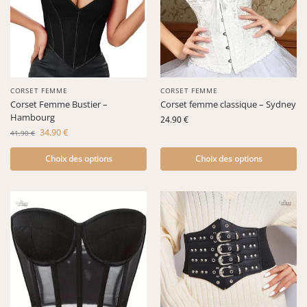
CORSET FEMME
CORSET FEMME
Corset Femme Bustier –
Corset femme classique – Sydney
Hambourg
24.90
€
34.90
€
41.90
€
Choix des options
Choix des options