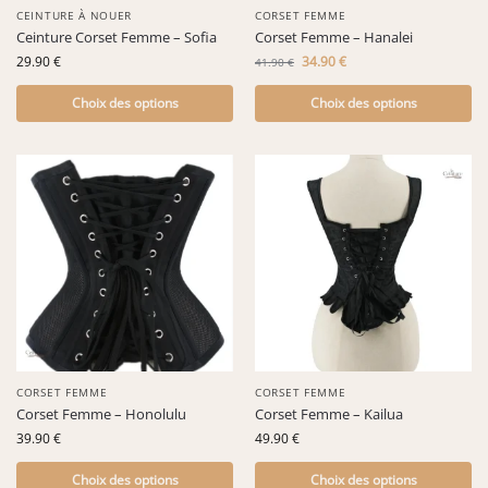
CEINTURE À NOUER
CORSET FEMME
Ceinture Corset Femme – Sofia
Corset Femme – Hanalei
29.90
€
34.90
€
41.90
€
Choix des options
Choix des options
CORSET FEMME
CORSET FEMME
Corset Femme – Honolulu
Corset Femme – Kailua
39.90
€
49.90
€
Choix des options
Choix des options