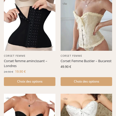
-20%
CORSET FEMME
CORSET FEMME
Corset femme amincissant –
Corset Femme Bustier – Bucarest
Londres
49.90
€
19.90
€
24.90
€
Choix des options
Choix des options
-17%