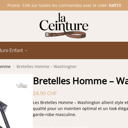
Promo -10% sur toutes les commandes avec le code:
belt10
ture Enfant
Homme
Bretelles Homme – Washington
/
Bretelles Homme – W
24.90
CHF
Les Bretelles Homme – Washington allient style et
qualité pour un maintien optimal et un look éléga
garde-robe masculine.
Promo -10% avec le code
belt10