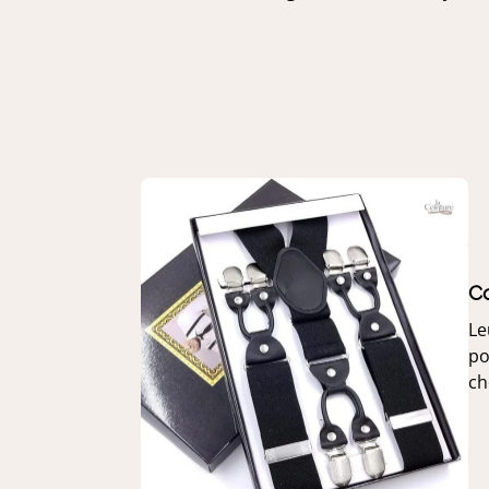
Co
Le
po
ch