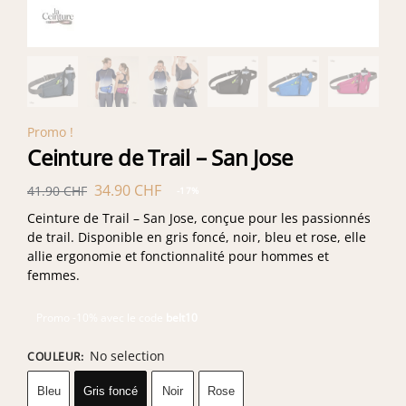
Promo !
Ceinture de Trail – San Jose
34.90
CHF
41.90
CHF
-17%
Ceinture de Trail – San Jose, conçue pour les passionnés
de trail. Disponible en gris foncé, noir, bleu et rose, elle
allie ergonomie et fonctionnalité pour hommes et
femmes.
Promo -10% avec le code
belt10
No selection
COULEUR
:
Bleu
Gris foncé
Noir
Rose