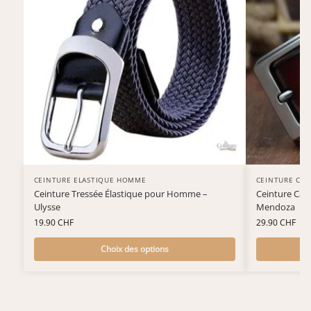
CEINTURE ELASTIQUE HOMME
CEINTURE CU
Ceinture Tressée Élastique pour Homme –
Ceinture Cas
Ulysse
Mendoza
19.90
CHF
29.90
CHF
Choix des options