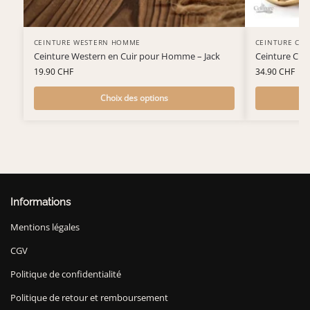
CEINTURE WESTERN HOMME
CEINTURE CR
Ceinture Western en Cuir pour Homme – Jack
Ceinture Cro
19.90
CHF
34.90
CHF
Choix des options
Informations
Mentions légales
CGV
Politique de confidentialité
Politique de retour et remboursement