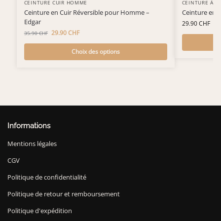
CEINTURE CUIR HOMME
CEINTURE À B
Ceinture en Cuir Réversible pour Homme –
Ceinture en C
Edgar
29.90
CHF
29.90
CHF
35.90
CHF
Choix des options
Informations
Mentions légales
CGV
Politique de confidentialité
Politique de retour et remboursement
Politique d'expédition